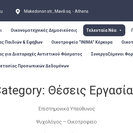
eu
Makedonon str., Mavili sq. - Athens
ι
Οικονομοτεχνικές Δημοσιεύσεις
Τελευταία Νέα
ας Παιδιών & Εφήβων
Οικοτροφείο “ΙΝΙΜΑ” Κέρκυρα
Οικο
ας για Διαταραχές Αυτιστικού Φάσματος
Συνεργαζόμενοι Φορ
οστασίας Προσωπικών Δεδομένων
ategory:
Θέσεις Εργασί
Επιστημονικά Υπεύθυνος
Ψυχολόγος – Οικοτροφείο