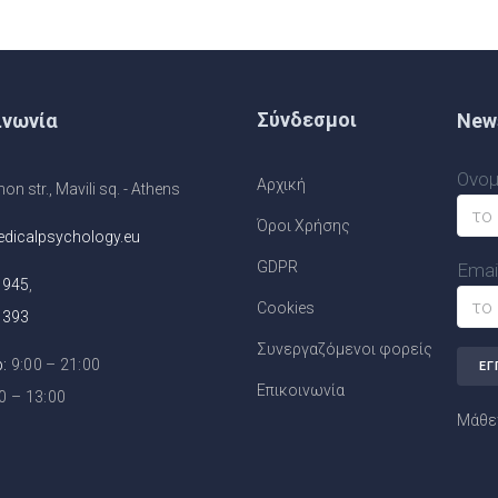
Σύνδεσμοι
ινωνία
News
Ονομ
Αρχική
n str., Mavili sq. - Athens
Όροι Χρήσης
dicalpsychology.eu
GDPR
Email
1945
,
Cookies
1393
Συνεργαζόμενοι φορείς
:
9:00 – 21:00
Επικοινωνία
0 – 13:00
Μάθετ