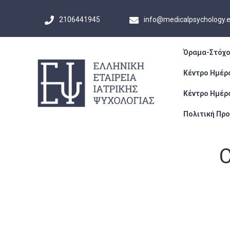
2106441945
info@medicalpsychology.
Όραμα-Στόχο
Κέντρο Ημέρ
Κέντρο Ημέρ
Πολιτική Πρ
C