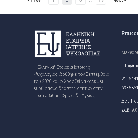
Επικο
Makedono
info@me
Η Ελληνική Εταιρεία Ιατρικής
Ψυχολογίας ιδρύθηκε τον Σεπτέμβριο
210644
του 2020 και φιλοδοξεί να καλύψει
693685
ευρύ φάσμα δραστηριοτήτων στην
Πρωτοβάθμια Φροντίδα Υγείας.
Δευ-Παρ
Σαβ:
9:0