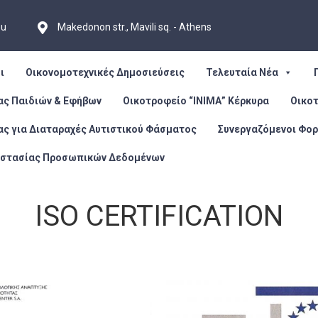
eu
Makedonon str., Mavili sq. - Athens
ι
Οικονομοτεχνικές Δημοσιεύσεις
Τελευταία Νέα
ας Παιδιών & Εφήβων
Οικοτροφείο “ΙΝΙΜΑ” Κέρκυρα
Οικο
ας για Διαταραχές Αυτιστικού Φάσματος
Συνεργαζόμενοι Φορ
οστασίας Προσωπικών Δεδομένων
ISO CERTIFICATION