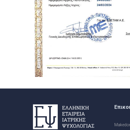
Επικο
Makedono