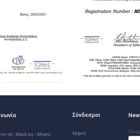
Σύνδεσμοι
ινωνία
News
Ονομ
Αρχική
n str., Mavili sq. - Athens