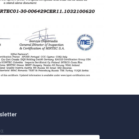
letter
α: