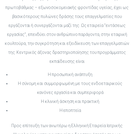
πρωτοβάθμιας – εξωνοσοκομειακής φροντίδας υγείας, έχει ως
βασικότερους πυλώνες δράσης τους επαγγελματίες που
εργάζονται ή συνεργάζονται μαζί της. Ως εταιρεία “εντάσεως
εργασίας”, επενδύει στον ανθρώπινο παράγοντα, στην εταιρική
κουλτούρα, την συγκρότηση και εξειδίκευση των επαγγελματιών
της. Κεντρικός άξονας δραστηριοποίησης του προγράμματος
εκπαίδευσης είναι
Η προσωπική ανάπτυξη
Η σύνομη και συμμορφωμένη με τους ενδοεταιρικούς
κανόνες εργασία και συμπεριφορά
Η κλινική άσκηση και πρακτική
Η εποπτεία
Προς επίτευξη των ανωτέρω η Ελληνική Εταιρεία Ιατρικής