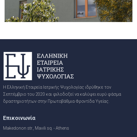
Η Ελληνική Εταιρεία Ιατρικής Ψυχολογίας ιδρύθηκε τον
Σεπτέμβριο του 2020 και φιλοδοξεί να καλύψει ευρύ φάσμα
δραστηριοτήτων στην Πρωτοβάθμια Φροντίδα Υγείας.
Επικοινωνία
Makedonon str., Mavili sq. - Athens