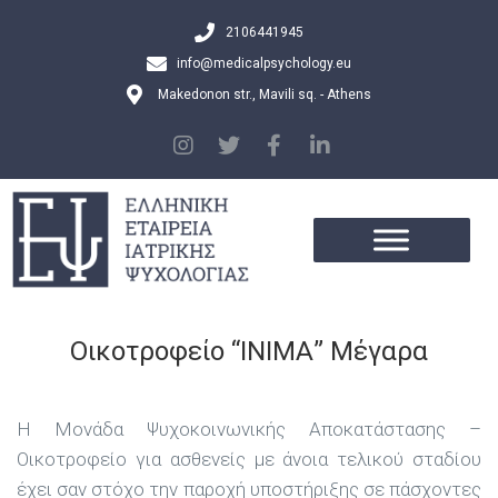
2106441945
info@medicalpsychology.eu
Makedonon str., Mavili sq. - Athens
Οικοτροφείο “ΙΝΙΜΑ” Μέγαρα
Η Μονάδα Ψυχοκοινωνικής Αποκατάστασης –
Οικοτροφείο για ασθενείς με άνοια τελικού σταδίου
έχει σαν στόχο την παροχή υποστήριξης σε πάσχοντες