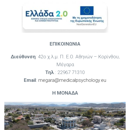
ΕΠΙΚΟΙΝΩΝΙΑ
Διεύθυνση
: 42ο χ.λ.μ. Π. Ε.Ο. Αθηνών – Κορίνθου,
Μέγαρα
Τηλ
.: 22967 71310
Email
:
megara@medicalpsychology.eu
Η ΜΟΝΑΔΑ