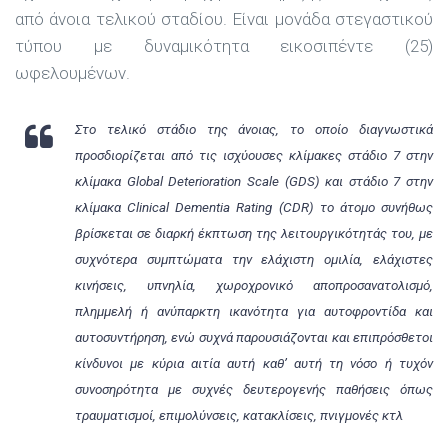
από άνοια τελικού σταδίου. Είναι μονάδα στεγαστικού
τύπου με δυναμικότητα εικοσιπέντε (25)
ωφελουμένων.
Στο τελικό στάδιο της άνοιας, το οποίο διαγνωστικά
προσδιορίζεται από τις ισχύουσες κλίμακες στάδιο 7 στην
κλίμακα Global Deterioration Scale (GDS) και στάδιο 7 στην
κλίμακα Clinical Dementia Rating (CDR) το άτομο συνήθως
βρίσκεται σε διαρκή έκπτωση της λειτουργικότητάς του, με
συχνότερα συμπτώματα την ελάχιστη ομιλία, ελάχιστες
κινήσεις, υπνηλία, χωροχρονικό αποπροσανατολισμό,
πλημμελή ή ανύπαρκτη ικανότητα για αυτοφροντίδα και
αυτοσυντήρηση, ενώ συχνά παρουσιάζονται και επιπρόσθετοι
κίνδυνοι με κύρια αιτία αυτή καθ’ αυτή τη νόσο ή τυχόν
συνοσηρότητα με συχνές δευτερογενής παθήσεις όπως
τραυματισμοί, επιμολύνσεις, κατακλίσεις, πνιγμονές κτλ