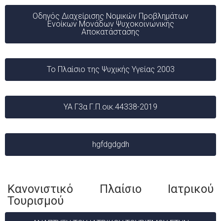
Οδηγός Διαχείρισης Νομικών Προβλημάτων
Ενοίκων Μονάδων Ψυχοκοινωνικής
Αποκατάστασης
Το Πλαίσιο της Ψυχικής Υγείας 2003
ΥΑ Γ3α Γ.Π.οικ.44338-2019
hgfdgdgdh
Κανονιστικό Πλαίσιο Ιατρικού
Τουρισμού