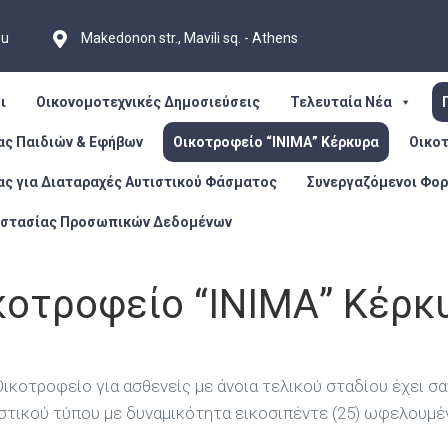
eu
Makedonon str., Mavili sq. - Athens
ι
Οικονομοτεχνικές Δημοσιεύσεις
Τελευταία Νέα
ας Παιδιών & Εφήβων
Οικοτροφείο “ΙΝΙΜΑ” Κέρκυρα
Οικο
ας για Διαταραχές Αυτιστικού Φάσματος
Συνεργαζόμενοι Φορ
οστασίας Προσωπικών Δεδομένων
κοτροφείο “ΙΝΙΜΑ” Κέρκ
οτροφείο για ασθενείς με άνοια τελικού σταδίου έχει σ
αστικού τύπου με δυναμικότητα εικοσιπέντε (25) ωφελουμέ