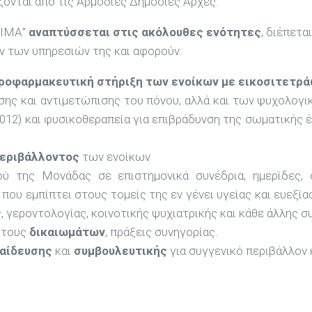
ονται από τις Αρμόδιες Δημόσιες Αρχές.
ΝΙΜΑ”
αναπτύσσεται στις ακόλουθες ενότητες
, διέπετ
 των υπηρεσιών της και αφορούν:
ροφαρμακευτική στήριξη των ενοίκων με εικοσιτετρά
ης και αντιμετώπισης του πόνου, αλλά και των ψυχολογι
012) και φυσικοθεραπεία για επιβράδυνση της σωματικής
περιβάλλοντος
των ενοίκων
 της Μονάδας σε επιστημονικά συνέδρια, ημερίδες, σ
που εμπίπτει στους τομείς της εν γένει υγείας και ευεξία
 γεροντολογίας, κοινοτικής ψυχιατρικής και κάθε άλλης 
 τους
δικαιωμάτων
, πράξεις συνηγορίας.
αίδευσης
και
συμβουλευτικής
για συγγενικό περιβάλλον 