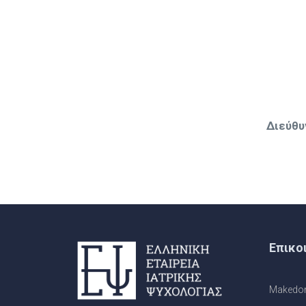
Διεύθυ
Επικο
Makedono