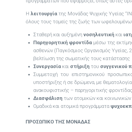
προγραμμάτων που εφαρμόζει, όπως αυτές ορίζ
Η
λειτουργία
της Μονάδας Ψυχικής Υγείας “Ι
όλους τους τομείς της ζωής των ωφελουμένων
Σταθερή και αυξημένη
νοσηλευτική
και
ιατ
Παρηγορητική φροντίδα
μέσω της εκτίμησ
ασθενών (Παγκόσμιος Οργανισμός Υγείας, 2
βελτίωση της σωματικής τους κατάστασης
Συνεργασία
και
στήριξη
του
συγγενικού 
Συμμετοχή του επιστημονικού προσωπικού
υποστήριξης ή σε δρώμενα, με θεματολογία 
ανακουφιστικής – παρηγοριτικής φροντίδας,
Διασφάλιση
των ατομικών και κοινωνικών
Ομαδικά και ατομικά προγράμματα
ψυχοεκπ
ΠΡΟΣΩΠΙΚΟ ΤΗΣ ΜΟΝΑΔΑΣ