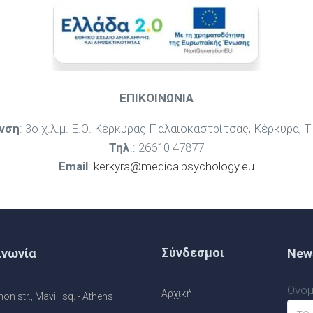
ΕΠΙΚΟΙΝΩΝΙΑ
νση
: 3ο χ.λ.μ. Ε.Ο. Κέρκυρας Παλαιοκαστρίτσας, Κέρκυρα, 
Τηλ
.: 26610 47877
Email
:
kerkyra@medicalpsychology.eu
Σύνδεσμοι
ινωνία
News
Ονομ
Αρχική
n str., Mavili sq. - Athens