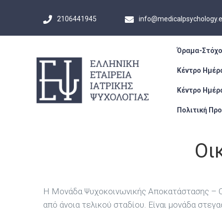
2106441945
info@medicalpsychology.
Όραμα-Στόχο
Κέντρο Ημέρ
Κέντρο Ημέρ
Πολιτική Πρ
Οι
Η Μονάδα Ψυχοκοινωνικής Αποκατάστασης – Οικ
από άνοια τελικού σταδίου. Είναι μονάδα στεγ