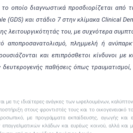
, το οποίο διαγνωστικά προσδιορίζεται από τ
cale (GDS) και στάδιο 7 στην κλίμακα Clinical 
ης λειτουργικότητάς του, με συχνότερα συμπτ
ικό αποπροσανατολισμό, πλημμελή ή ανύπαρκ
ουσιάζονται και επιπρόσθετοι κίνδυνοι με κ
 δευτερογενής παθήσεις όπως τραυματισμοί, ε
ται με τις ιδιαίτερες ανάγκες των ωφελουμένων, καλύπτο
ποστήριξη στους φροντιστές τους και το οικογενειακό τ
προσωπικό, με προγράμματα εκπαίδευσης, αγωγής και ε
ν επαγγελματικών κλάδων και ευρέως κοινού, αλλά και μ