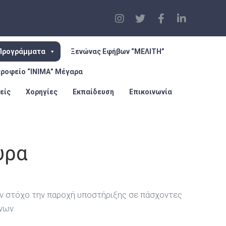
Προγράμματα
Ξενώνας Εφήβων “ΜΕΛΙΤΗ”
τροφείο “ΙΝΙΜΑ” Μέγαρα
είς
Χορηγίες
Εκπαίδευση
Επικοινωνία
υρα
αν στόχο την παροχή υποστήριξης σε πάσχοντες
νων.