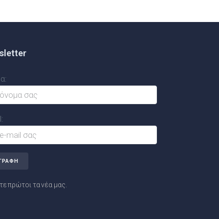
letter
α:
:
ε πρώτοι τα νέα μας.