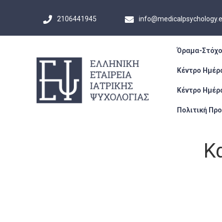
2106441945
info@medicalpsychology.
Όραμα-Στόχο
Κέντρο Ημέρ
Κέντρο Ημέρ
Πολιτική Πρ
Κ