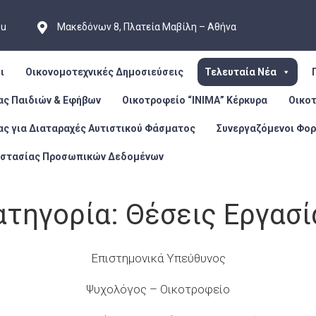
eu
Μακεδόνων 8, Πλατεία Μαβίλη – Αθήνα
ι
Οικονομοτεχνικές Δημοσιεύσεις
Τελευταία Νέα
ας Παιδιών & Εφήβων
Οικοτροφείο “ΙΝΙΜΑ” Κέρκυρα
Οικο
ας για Διαταραχές Αυτιστικού Φάσματος
Συνεργαζόμενοι Φορ
οστασίας Προσωπικών Δεδομένων
ατηγορία:
Θέσεις Εργασί
Επιστημονικά Υπεύθυνος
Ψυχολόγος – Οικοτροφείο