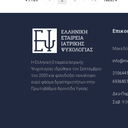
Επικο
Μακεδόν
info@me
Η Ελληνική Εταιρεία Ιατρικής
Ψυχολογίας ιδρύθηκε τον Σεπτέμβριο
210644
του 2020 και φιλοδοξεί να καλύψει
693685
ευρύ φάσμα δραστηριοτήτων στην
Πρωτοβάθμια Φροντίδα Υγείας.
Δευ-Παρ
Σαβ:
9:0