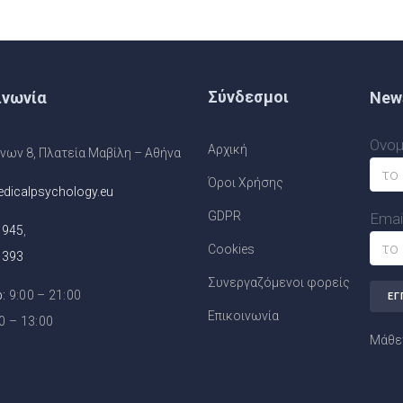
Σύνδεσμοι
ινωνία
News
Ονομ
Αρχική
ων 8, Πλατεία Μαβίλη – Αθήνα
Όροι Χρήσης
dicalpsychology.eu
GDPR
Email
1945
,
Cookies
1393
Συνεργαζόμενοι φορείς
:
9:00 – 21:00
Επικοινωνία
0 – 13:00
Μάθετ