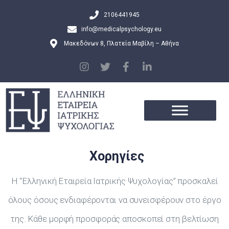
2106441945
info@medicalpsychology.eu
Μακεδόνων 8, Πλατεία Μαβίλη – Αθήνα
Χορηγίες
Η “Ελληνική Εταιρεία Ιατρικής Ψυχολογίας” προσκαλεί
όλους όσους ενδιαφέρονται να συνεισφέρουν στο έργο
της. Κάθε μορφή προσφοράς αποσκοπεί στη βελτίωση