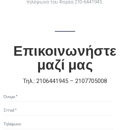
τηλέφωνα του Φορέα 210-6441945..
Επικοινωνήστε
μαζί μας
Τηλ.: 2106441945 – 2107705008