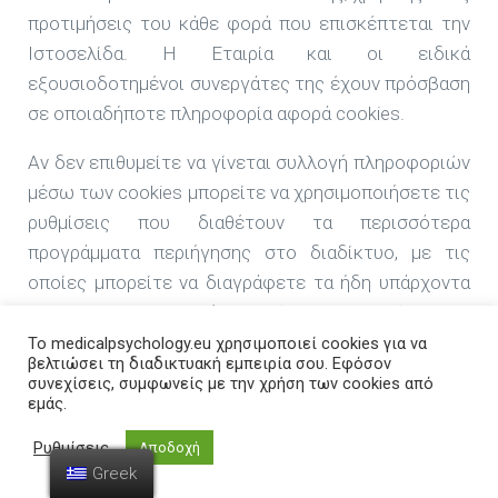
προτιμήσεις του κάθε φορά που επισκέπτεται την
Ιστοσελίδα. Η Εταιρία και οι ειδικά
εξουσιοδοτημένοι συνεργάτες της έχουν πρόσβαση
σε οποιαδήποτε πληροφορία αφορά cookies.
Αν δεν επιθυμείτε να γίνεται συλλογή πληροφοριών
μέσω των cookies μπορείτε να χρησιμοποιήσετε τις
ρυθμίσεις που διαθέτουν τα περισσότερα
προγράμματα περιήγησης στο διαδίκτυο, με τις
οποίες μπορείτε να διαγράφετε τα ήδη υπάρχοντα
cookies και να επιλέξετε είτε να απορρίπτονται
αυτόματα τα μελλοντικά cookies είτε να
Το medicalpsychology.eu χρησιμοποιεί cookies για να
βελτιώσει τη διαδικτυακή εμπειρία σου. Εφόσον
αποφασίζετε για την απόρριψη ή την αποδοχή κάθε
συνεχίσεις, συμφωνείς με την χρήση των cookies από
συγκεκριμένου cookie στον υπολογιστή σας.
εμάς.
Σημειώνεται ότι η απόρριψη των cookies ενδέχεται
Ρυθμίσεις
Αποδοχή
να έχει ως συνέπεια να δυσχεραίνεται ή καθίσταται
Greek
αδύνατη η χρήση ορισμένων τμημάτων της