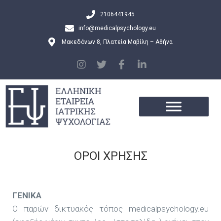
2106441945
info@medicalpsychology.eu
Μακεδόνων 8, Πλατεία Μαβίλη – Αθήνα
ΟΡΟΙ ΧΡΗΣΗΣ
ΓΕΝΙΚΑ
O παρών δικτυακός τόπος medicalpsychology.eu