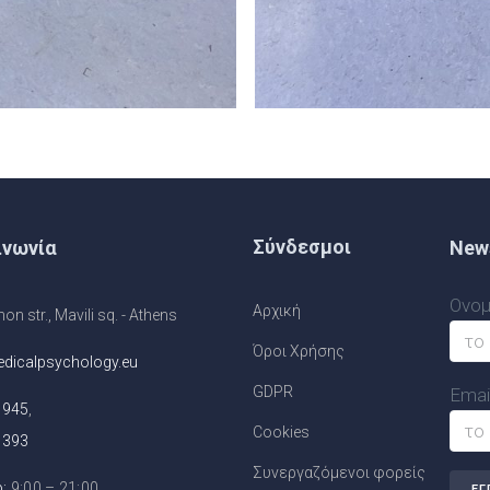
Σύνδεσμοι
ινωνία
News
Ονομ
Αρχική
n str., Mavili sq. - Athens
Όροι Χρήσης
dicalpsychology.eu
GDPR
Email
1945
,
Cookies
1393
Συνεργαζόμενοι φορείς
:
9:00 – 21:00