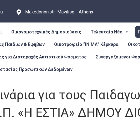
eu
Makedonon str., Mavili sq. - Athens
ι
Οικονομοτεχνικές Δημοσιεύσεις
Τελευταία Νέα
ας Παιδιών & Εφήβων
Οικοτροφείο “ΙΝΙΜΑ” Κέρκυρα
Οικο
ας για Διαταραχές Αυτιστικού Φάσματος
Συνεργαζόμενοι Φορ
οστασίας Προσωπικών Δεδομένων
ινάρια για τους Παιδαγω
Α.Π. «Η ΕΣΤΙΑ» ΔΗΜΟΥ Δ