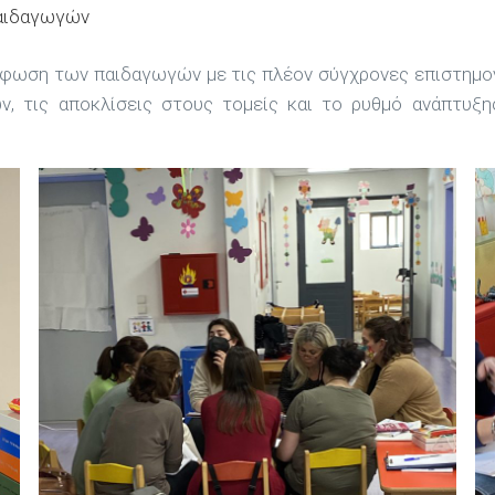
Παιδαγωγών
όρφωση των παιδαγωγών με τις πλέον σύγχρονες επιστημον
ν, τις αποκλίσεις στους τομείς και το ρυθμό ανάπτυξ