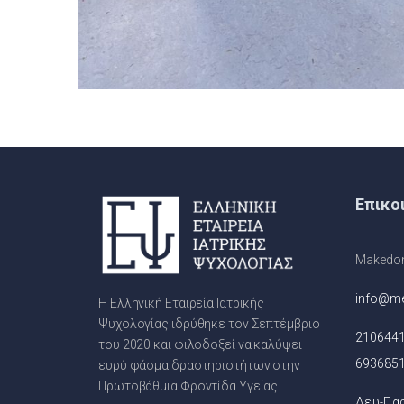
Επικο
Makedono
info@me
Η Ελληνική Εταιρεία Ιατρικής
Ψυχολογίας ιδρύθηκε τον Σεπτέμβριο
210644
του 2020 και φιλοδοξεί να καλύψει
693685
ευρύ φάσμα δραστηριοτήτων στην
Πρωτοβάθμια Φροντίδα Υγείας.
Δευ-Παρ