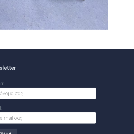
letter
α:
: