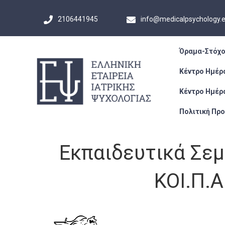
2106441945
info@medicalpsychology.
Όραμα-Στόχο
Κέντρο Ημέρ
Κέντρο Ημέρ
Πολιτική Πρ
Εκπαιδευτικά Σεμ
ΚΟΙ.Π.